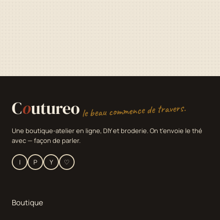
C
o
utureo
le beau commence de travers.
Une boutique-atelier en ligne, DIY et broderie. On t'envoie le thé
avec — façon de parler.
I
P
Y
♡
Boutique