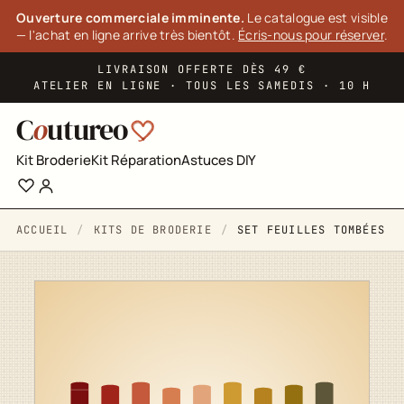
Panneau de gestion des cookies
Ouverture commerciale imminente.
Le catalogue est visible
— l'achat en ligne arrive très bientôt.
Écris-nous pour réserver
.
LIVRAISON OFFERTE DÈS 49 €
ATELIER EN LIGNE · TOUS LES SAMEDIS · 10 H
C
o
utureo
Kit Broderie
Kit Réparation
Astuces DIY
ACCUEIL
KITS DE BRODERIE
SET FEUILLES TOMBÉES