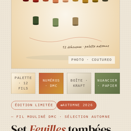
12 écheveaux · palette automne
PHOTO · COUTUREO
PALETTE
NUMÉROS
BOÎTE ·
NUANCIER
· 12
· DMC
KRAFT
· PAPIER
FILS
ÉDITION LIMITÉE
AUTOMNE 2026
— FIL MOULINÉ DMC · SÉLECTION AUTOMNE
Set
Feuilles
tombées