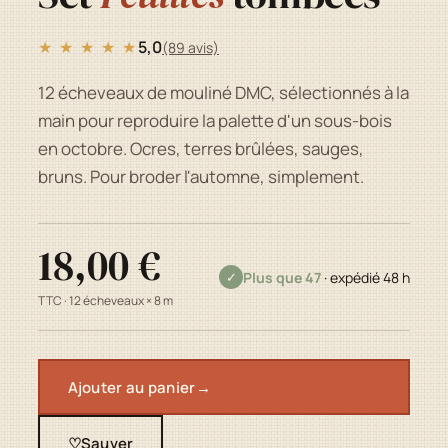
★ ★ ★ ★ ★
5,0
(89 avis)
12 écheveaux de mouliné DMC, sélectionnés à la
main pour reproduire la palette d'un sous-bois
en octobre. Ocres, terres brûlées, sauges,
bruns. Pour broder l'automne, simplement.
18,00 €
Plus que 47
· expédié 48 h
✓
TTC · 12 écheveaux × 8 m
Ajouter au panier
→
♡
Sauver