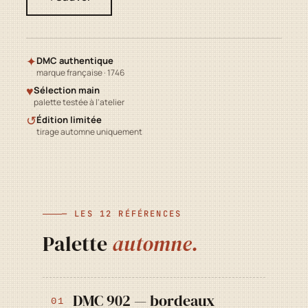
✦
DMC authentique
marque française · 1746
♥
Sélection main
palette testée à l'atelier
↺
Édition limitée
tirage automne uniquement
— LES 12 RÉFÉRENCES
Palette
automne.
DMC 902 — bordeaux
01