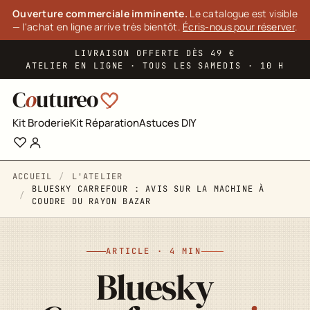
Panneau de gestion des cookies
Ouverture commerciale imminente.
Le catalogue est visible
— l'achat en ligne arrive très bientôt.
Écris-nous pour réserver
.
LIVRAISON OFFERTE DÈS 49 €
ATELIER EN LIGNE · TOUS LES SAMEDIS · 10 H
C
o
utureo
Kit Broderie
Kit Réparation
Astuces DIY
ACCUEIL
L'ATELIER
BLUESKY CARREFOUR : AVIS SUR LA MACHINE À
COUDRE DU RAYON BAZAR
ARTICLE · 4 MIN
Bluesky