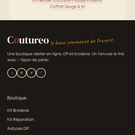
Kit Herbier d'octobre
Trousse Pissenlit
Coffret Sauge & lin
C
o
utureo
le beau commence de travers.
Une boutique-atelier en ligne, DIY et broderie. On t'envoie le thé
avec — façon de parler.
I
P
Y
♡
Boutique
Kit Broderie
Kit Réparation
Astuces DIY