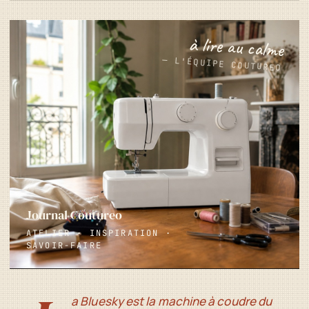
à lire au calme
— L'ÉQUIPE COUTUREO
Journal Coutureo
ATELIER · INSPIRATION ·
SAVOIR-FAIRE
a Bluesky est la machine à coudre du